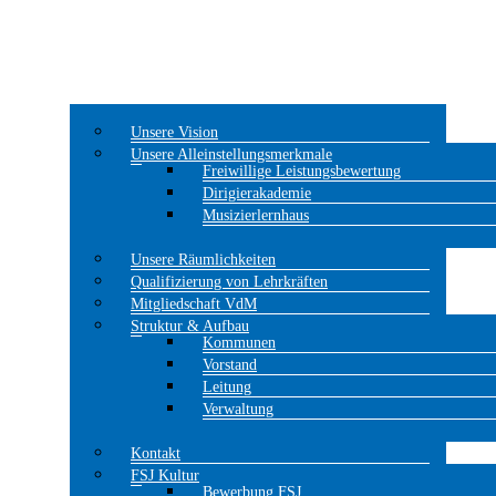
Unsere Vision
Unsere Alleinstellungsmerkmale
Freiwillige Leistungsbewertung
Dirigierakademie
Musizierlernhaus
Unsere Räumlichkeiten
Qualifizierung von Lehrkräften
Mitgliedschaft VdM
Struktur & Aufbau
Kommunen
Vorstand
Leitung
Verwaltung
Kontakt
FSJ Kultur
Bewerbung FSJ