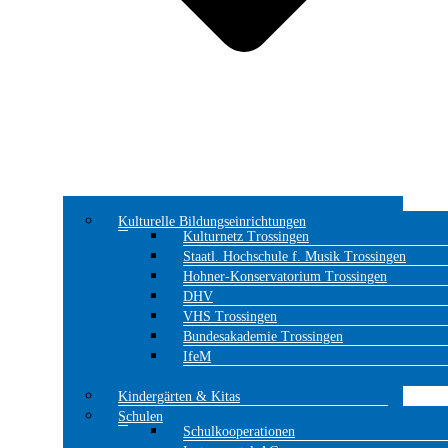
Kulturelle Bildungseinrichtungen
Kulturnetz Trossingen
Staatl. Hochschule f. Musik Trossingen
Hohner-Konservatorium Trossingen
DHV
VHS Trossingen
Bundesakademie Trossingen
IfeM
Kindergärten & Kitas
Schulen
Schulkooperationen