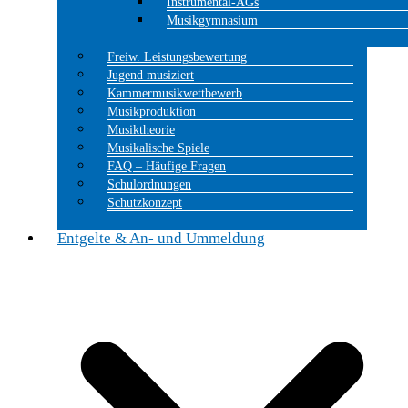
Instrumental-AGs
Musikgymnasium
Freiw. Leistungsbewertung
Jugend musiziert
Kammermusikwettbewerb
Musikproduktion
Musiktheorie
Musikalische Spiele
FAQ – Häufige Fragen
Schulordnungen
Schutzkonzept
Entgelte & An- und Ummeldung