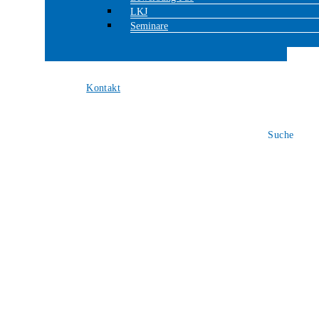
LKJ
Seminare
Open
Close
Kontakt
mobile
mobile
menu
menu
Suche