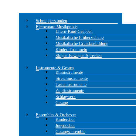
Schnupperstunden
Elementare Musikpraxis
Eltern-Kind-Gruppen
Musikalische Früherziehung
Musikalische Grundausbildung
Kinder-Trommeln
Singen-Bewegen-Sprechen
Instrumente & Gesang
Blasinstrumente
Streichinstrumente
Tasteninstrumente
Zupfinstrumente
Schlagwerk
Gesang
Ensembles & Orchester
Kinderchor
Jugendchor
Gesangsensemble