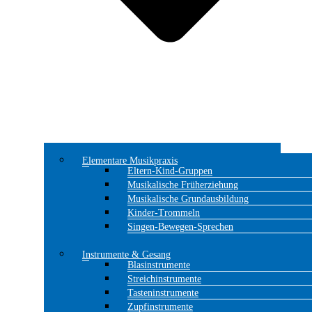
Elementare Musikpraxis
Eltern-Kind-Gruppen
Musikalische Früherziehung
Musikalische Grundausbildung
Kinder-Trommeln
Singen-Bewegen-Sprechen
Instrumente & Gesang
Blasinstrumente
Streichinstrumente
Tasteninstrumente
Zupfinstrumente