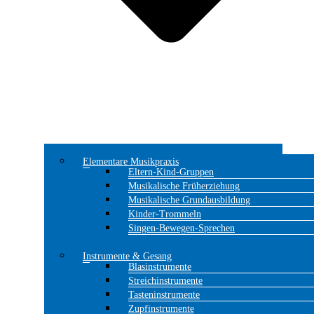
Elementare Musikpraxis
Eltern-Kind-Gruppen
Musikalische Früherziehung
Musikalische Grundausbildung
Kinder-Trommeln
Singen-Bewegen-Sprechen
Instrumente & Gesang
Blasinstrumente
Streichinstrumente
Tasteninstrumente
Zupfinstrumente