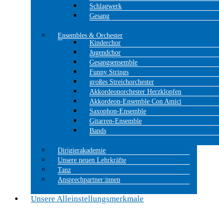
Schlagwerk
Gesang
Ensembles & Orchester
Kinderchor
Jugendchor
Gesangsensemble
Funny Strings
großes Streichorchester
Akkordeonorchester Herzklopfen
Akkordeon-Ensemble Con Amici
Saxophon-Ensemble
Gitarren-Ensemble
Bands
Dirigierakademie
Unsere neuen Lehrkräfte
Tanz
Ansprechpartner:innen
Unsere Alleinstellungsmerkmale