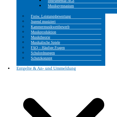
Instrumental-AGs
Musikgymnasium
Freiw. Leistungsbewertung
Jugend musiziert
Kammermusikwettbewerb
Musikproduktion
Musiktheorie
Musikalische Spiele
FAQ – Häufige Fragen
Schulordnungen
Schutzkonzept
Entgelte & An- und Ummeldung