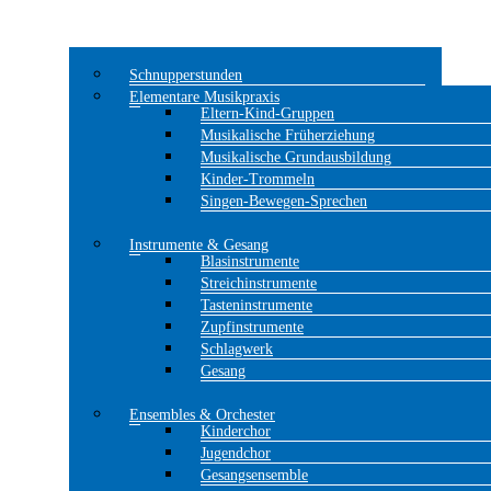
Schnupperstunden
Elementare Musikpraxis
Eltern-Kind-Gruppen
Musikalische Früherziehung
Musikalische Grundausbildung
Kinder-Trommeln
Singen-Bewegen-Sprechen
Instrumente & Gesang
Blasinstrumente
Streichinstrumente
Tasteninstrumente
Zupfinstrumente
Schlagwerk
Gesang
Ensembles & Orchester
Kinderchor
Jugendchor
Gesangsensemble