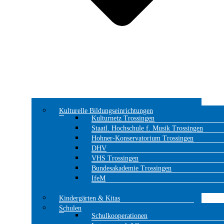
Kulturelle Bildungseinrichtungen
Kulturnetz Trossingen
Staatl. Hochschule f. Musik Trossingen
Hohner-Konservatorium Trossingen
DHV
VHS Trossingen
Bundesakademie Trossingen
IfeM
Kindergärten & Kitas
Schulen
Schulkooperationen