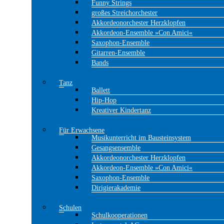
Funny Strings
großes Streichorchester
Akkordeonorchester Herzklopfen
Akkordeon-Ensemble »Con Amici«
Saxophon-Ensemble
Gitarren-Ensemble
Bands
Tanz
Ballett
Hip-Hop
Kreativer Kindertanz
Für Erwachsene
Musikunterricht im Bausteinsystem
Gesangsensemble
Akkordeonorchester Herzklopfen
Akkordeon-Ensemble »Con Amici«
Saxophon-Ensemble
Dirigierakademie
Schulen
Schulkooperationen