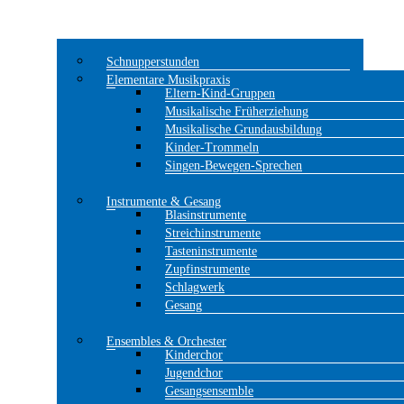
Schnupperstunden
Elementare Musikpraxis
Eltern-Kind-Gruppen
Musikalische Früherziehung
Musikalische Grundausbildung
Kinder-Trommeln
Singen-Bewegen-Sprechen
Instrumente & Gesang
Blasinstrumente
Streichinstrumente
Tasteninstrumente
Zupfinstrumente
Schlagwerk
Gesang
Ensembles & Orchester
Kinderchor
Jugendchor
Gesangsensemble