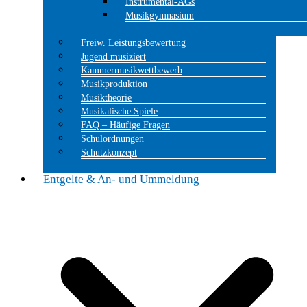
Instrumental-AGs
Musikgymnasium
Freiw. Leistungsbewertung
Jugend musiziert
Kammermusikwettbewerb
Musikproduktion
Musiktheorie
Musikalische Spiele
FAQ – Häufige Fragen
Schulordnungen
Schutzkonzept
Entgelte & An- und Ummeldung