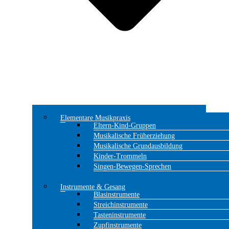
Elementare Musikpraxis
Eltern-Kind-Gruppen
Musikalische Früherziehung
Musikalische Grundausbildung
Kinder-Trommeln
Singen-Bewegen-Sprechen
Instrumente & Gesang
Blasinstrumente
Streichinstrumente
Tasteninstrumente
Zupfinstrumente