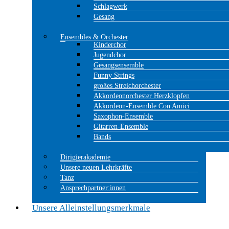
Schlagwerk
Gesang
Ensembles & Orchester
Kinderchor
Jugendchor
Gesangsensemble
Funny Strings
großes Streichorchester
Akkordeonorchester Herzklopfen
Akkordeon-Ensemble Con Amici
Saxophon-Ensemble
Gitarren-Ensemble
Bands
Dirigierakademie
Unsere neuen Lehrkräfte
Tanz
Ansprechpartner:innen
Unsere Alleinstellungsmerkmale