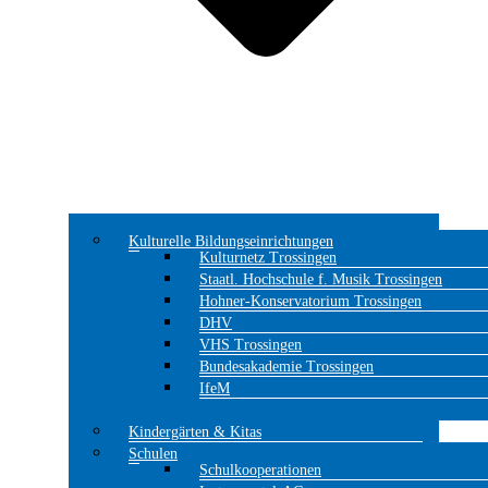
Kulturelle Bildungseinrichtungen
Kulturnetz Trossingen
Staatl. Hochschule f. Musik Trossingen
Hohner-Konservatorium Trossingen
DHV
VHS Trossingen
Bundesakademie Trossingen
IfeM
Kindergärten & Kitas
Schulen
Schulkooperationen