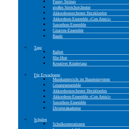
Funny Strings
großes Streichorchester
Akkordeonorchester Herzklopfen
Akkordeon-Ensemble »Con Amici«
Saxophon-Ensemble
Gitarren-Ensemble
Bands
Tanz
Ballett
Hip-Hop
Kreativer Kindertanz
Für Erwachsene
Musikunterricht im Bausteinsystem
Gesangsensemble
Akkordeonorchester Herzklopfen
Akkordeon-Ensemble »Con Amici«
Saxophon-Ensemble
Dirigierakademie
Schulen
Schulkooperationen