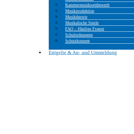
Kammermusikwettbewerb
Musikproduktion
Musiktheorie
Musikalische Spiele
FAQ – Häufige Fragen
Schulordnungen
Schutzkonzept
Entgelte & An- und Ummeldung