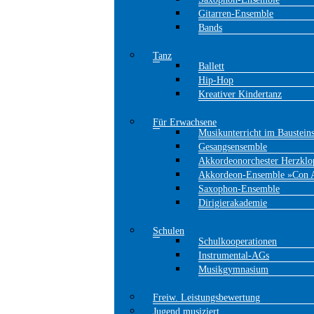
Gitarren-Ensemble
Bands
Tanz
Ballett
Hip-Hop
Kreativer Kindertanz
Für Erwachsene
Musikunterricht im Baustein
Gesangsensemble
Akkordeonorchester Herzklo
Akkordeon-Ensemble »Con 
Saxophon-Ensemble
Dirigierakademie
Schulen
Schulkooperationen
Instrumental-AGs
Musikgymnasium
Freiw. Leistungsbewertung
Jugend musiziert