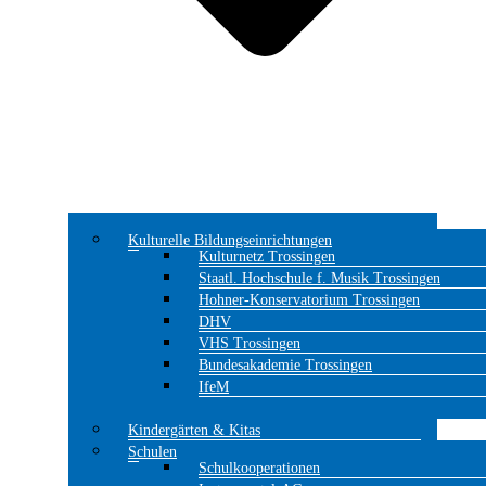
Kulturelle Bildungseinrichtungen
Kulturnetz Trossingen
Staatl. Hochschule f. Musik Trossingen
Hohner-Konservatorium Trossingen
DHV
VHS Trossingen
Bundesakademie Trossingen
IfeM
Kindergärten & Kitas
Schulen
Schulkooperationen