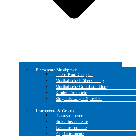
Elementare Musikpraxis
Eltern-Kind-Gruppen
Musikalische Früherziehung
Musikalische Grundausbildung
Kinder-Trommeln
Singen-Bewegen-Sprechen
Instrumente & Gesang
Blasinstrumente
Streichinstrumente
Tasteninstrumente
Zupfinstrumente