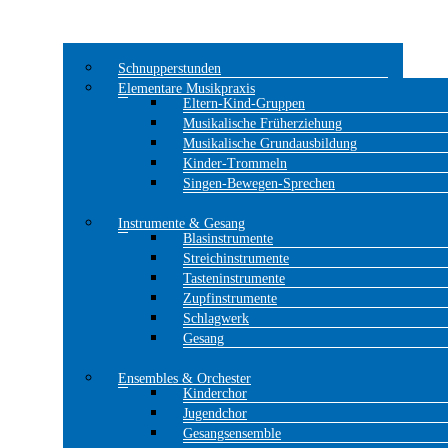
Schnupperstunden
Elementare Musikpraxis
Eltern-Kind-Gruppen
Musikalische Früherziehung
Musikalische Grundausbildung
Kinder-Trommeln
Singen-Bewegen-Sprechen
Instrumente & Gesang
Blasinstrumente
Streichinstrumente
Tasteninstrumente
Zupfinstrumente
Schlagwerk
Gesang
Ensembles & Orchester
Kinderchor
Jugendchor
Gesangsensemble