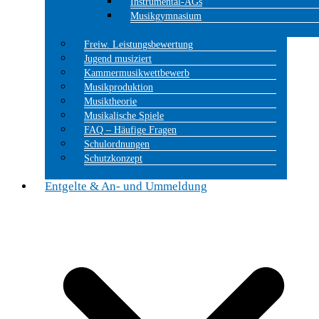
Instrumental-AGs
Musikgymnasium
Freiw. Leistungsbewertung
Jugend musiziert
Kammermusikwettbewerb
Musikproduktion
Musiktheorie
Musikalische Spiele
FAQ – Häufige Fragen
Schulordnungen
Schutzkonzept
Entgelte & An- und Ummeldung