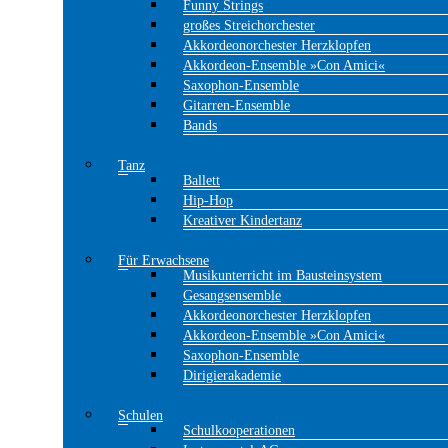
Funny Strings
großes Streichorchester
Akkordeonorchester Herzklopfen
Akkordeon-Ensemble »Con Amici«
Saxophon-Ensemble
Gitarren-Ensemble
Bands
Tanz
Ballett
Hip-Hop
Kreativer Kindertanz
Für Erwachsene
Musikunterricht im Bausteinsystem
Gesangsensemble
Akkordeonorchester Herzklopfen
Akkordeon-Ensemble »Con Amici«
Saxophon-Ensemble
Dirigierakademie
Schulen
Schulkooperationen