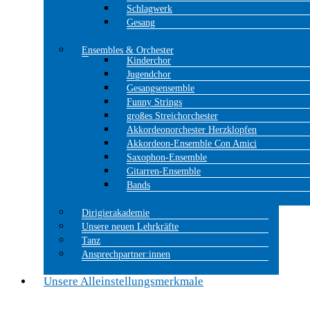
Schlagwerk
Gesang
Ensembles & Orchester
Kinderchor
Jugendchor
Gesangsensemble
Funny Strings
großes Streichorchester
Akkordeonorchester Herzklopfen
Akkordeon-Ensemble Con Amici
Saxophon-Ensemble
Gitarren-Ensemble
Bands
Dirigierakademie
Unsere neuen Lehrkräfte
Tanz
Ansprechpartner:innen
Unsere Alleinstellungsmerkmale