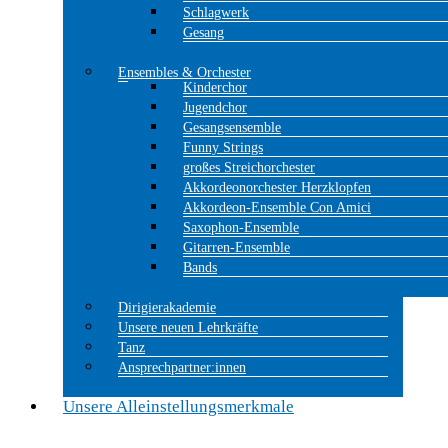
Schlagwerk
Gesang
Ensembles & Orchester
Kinderchor
Jugendchor
Gesangsensemble
Funny Strings
großes Streichorchester
Akkordeonorchester Herzklopfen
Akkordeon-Ensemble Con Amici
Saxophon-Ensemble
Gitarren-Ensemble
Bands
Dirigierakademie
Unsere neuen Lehrkräfte
Tanz
Ansprechpartner:innen
Unsere Alleinstellungsmerkmale