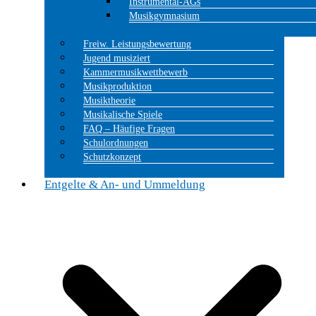
Instrumental-AGs
Musikgymnasium
Freiw. Leistungsbewertung
Jugend musiziert
Kammermusikwettbewerb
Musikproduktion
Musiktheorie
Musikalische Spiele
FAQ – Häufige Fragen
Schulordnungen
Schutzkonzept
Entgelte & An- und Ummeldung