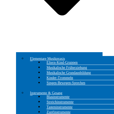
Elementare Musikpraxis
Eltern-Kind-Gruppen
Musikalische Früherziehung
Musikalische Grundausbildung
Kinder-Trommeln
Singen-Bewegen-Sprechen
Instrumente & Gesang
Blasinstrumente
Streichinstrumente
Tasteninstrumente
Zupfinstrumente