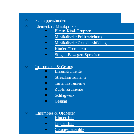
Schnupperstunden
Elementare Musikpraxis
Eltern-Kind-Gruppen
Musikalische Früherziehung
Musikalische Grundausbildung
Kinder-Trommeln
Singen-Bewegen-Sprechen
Instrumente & Gesang
Blasinstrumente
Streichinstrumente
Tasteninstrumente
Zupfinstrumente
Schlagwerk
Gesang
Ensembles & Orchester
Kinderchor
Jugendchor
Gesangsensemble