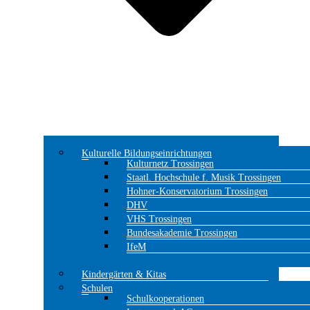
Kulturelle Bildungseinrichtungen
Kulturnetz Trossingen
Staatl. Hochschule f. Musik Trossingen
Hohner-Konservatorium Trossingen
DHV
VHS Trossingen
Bundesakademie Trossingen
IfeM
Kindergärten & Kitas
Schulen
Schulkooperationen