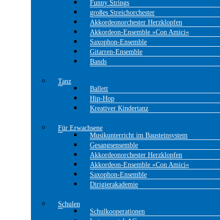
Funny Strings
großes Streichorchester
Akkordeonorchester Herzklopfen
Akkordeon-Ensemble »Con Amici«
Saxophon-Ensemble
Gitarren-Ensemble
Bands
Tanz
Ballett
Hip-Hop
Kreativer Kindertanz
Für Erwachsene
Musikunterricht im Bausteinsystem
Gesangsensemble
Akkordeonorchester Herzklopfen
Akkordeon-Ensemble »Con Amici«
Saxophon-Ensemble
Dirigierakademie
Schulen
Schulkooperationen