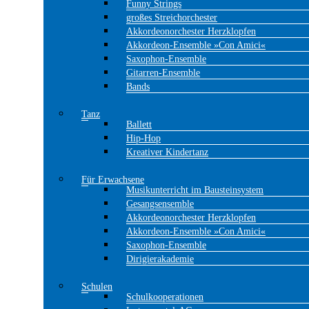
Funny Strings
großes Streichorchester
Akkordeonorchester Herzklopfen
Akkordeon-Ensemble »Con Amici«
Saxophon-Ensemble
Gitarren-Ensemble
Bands
Tanz
Ballett
Hip-Hop
Kreativer Kindertanz
Für Erwachsene
Musikunterricht im Bausteinsystem
Gesangsensemble
Akkordeonorchester Herzklopfen
Akkordeon-Ensemble »Con Amici«
Saxophon-Ensemble
Dirigierakademie
Schulen
Schulkooperationen