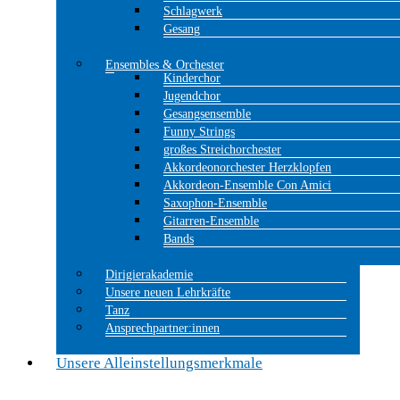
Schlagwerk
Gesang
Ensembles & Orchester
Kinderchor
Jugendchor
Gesangsensemble
Funny Strings
großes Streichorchester
Akkordeonorchester Herzklopfen
Akkordeon-Ensemble Con Amici
Saxophon-Ensemble
Gitarren-Ensemble
Bands
Dirigierakademie
Unsere neuen Lehrkräfte
Tanz
Ansprechpartner:innen
Unsere Alleinstellungsmerkmale