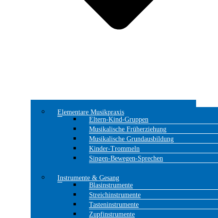
Elementare Musikpraxis
Eltern-Kind-Gruppen
Musikalische Früherziehung
Musikalische Grundausbildung
Kinder-Trommeln
Singen-Bewegen-Sprechen
Instrumente & Gesang
Blasinstrumente
Streichinstrumente
Tasteninstrumente
Zupfinstrumente