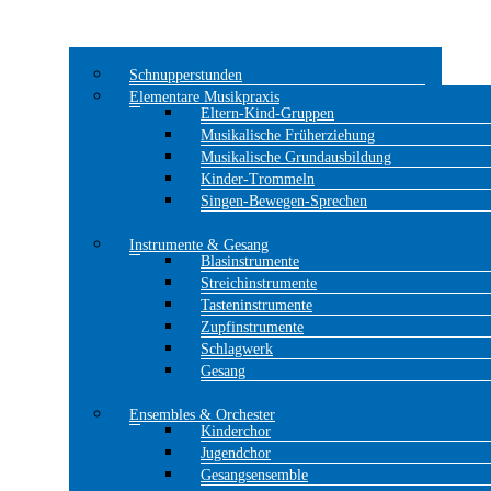
Schnupperstunden
Elementare Musikpraxis
Eltern-Kind-Gruppen
Musikalische Früherziehung
Musikalische Grundausbildung
Kinder-Trommeln
Singen-Bewegen-Sprechen
Instrumente & Gesang
Blasinstrumente
Streichinstrumente
Tasteninstrumente
Zupfinstrumente
Schlagwerk
Gesang
Ensembles & Orchester
Kinderchor
Jugendchor
Gesangsensemble