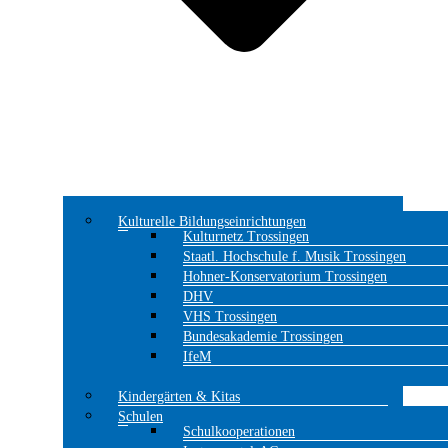
Kulturelle Bildungseinrichtungen
Kulturnetz Trossingen
Staatl. Hochschule f. Musik Trossingen
Hohner-Konservatorium Trossingen
DHV
VHS Trossingen
Bundesakademie Trossingen
IfeM
Kindergärten & Kitas
Schulen
Schulkooperationen