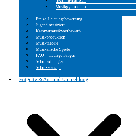
Instrumental-AGs
Musikgymnasium
Freiw. Leistungsbewertung
Jugend musiziert
Kammermusikwettbewerb
Musikproduktion
Musiktheorie
Musikalische Spiele
FAQ – Häufige Fragen
Schulordnungen
Schutzkonzept
Entgelte & An- und Ummeldung