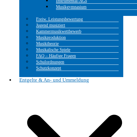
Instrumental-AGs
Musikgymnasium
Freiw. Leistungsbewertung
Jugend musiziert
Kammermusikwettbewerb
Musikproduktion
Musiktheorie
Musikalische Spiele
FAQ – Häufige Fragen
Schulordnungen
Schutzkonzept
Entgelte & An- und Ummeldung