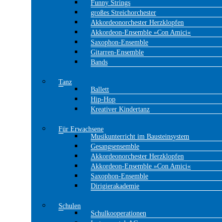
Funny Strings
großes Streichorchester
Akkordeonorchester Herzklopfen
Akkordeon-Ensemble »Con Amici«
Saxophon-Ensemble
Gitarren-Ensemble
Bands
Tanz
Ballett
Hip-Hop
Kreativer Kindertanz
Für Erwachsene
Musikunterricht im Bausteinsystem
Gesangsensemble
Akkordeonorchester Herzklopfen
Akkordeon-Ensemble »Con Amici«
Saxophon-Ensemble
Dirigierakademie
Schulen
Schulkooperationen