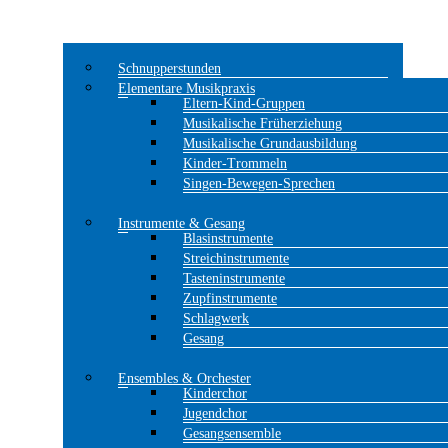
Schnupperstunden
Elementare Musikpraxis
Eltern-Kind-Gruppen
Musikalische Früherziehung
Musikalische Grundausbildung
Kinder-Trommeln
Singen-Bewegen-Sprechen
Instrumente & Gesang
Blasinstrumente
Streichinstrumente
Tasteninstrumente
Zupfinstrumente
Schlagwerk
Gesang
Ensembles & Orchester
Kinderchor
Jugendchor
Gesangsensemble