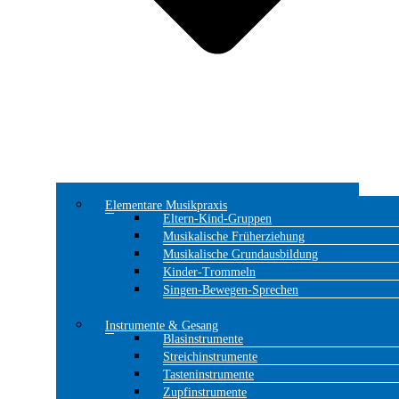
Elementare Musikpraxis
Eltern-Kind-Gruppen
Musikalische Früherziehung
Musikalische Grundausbildung
Kinder-Trommeln
Singen-Bewegen-Sprechen
Instrumente & Gesang
Blasinstrumente
Streichinstrumente
Tasteninstrumente
Zupfinstrumente