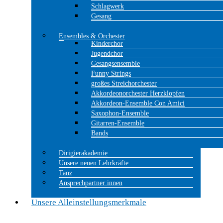
Schlagwerk
Gesang
Ensembles & Orchester
Kinderchor
Jugendchor
Gesangsensemble
Funny Strings
großes Streichorchester
Akkordeonorchester Herzklopfen
Akkordeon-Ensemble Con Amici
Saxophon-Ensemble
Gitarren-Ensemble
Bands
Dirigierakademie
Unsere neuen Lehrkräfte
Tanz
Ansprechpartner:innen
Unsere Alleinstellungsmerkmale