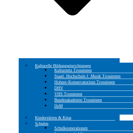
Kulturelle Bildungseinrichtungen
Kulturnetz Trossingen
Staatl. Hochschule f. Musik Trossingen
Hohner-Konservatorium Trossingen
DHV
VHS Trossingen
Bundesakademie Trossingen
IfeM
Kindergärten & Kitas
Schulen
Schulkooperationen