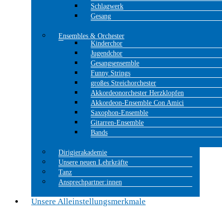
Schlagwerk
Gesang
Ensembles & Orchester
Kinderchor
Jugendchor
Gesangsensemble
Funny Strings
großes Streichorchester
Akkordeonorchester Herzklopfen
Akkordeon-Ensemble Con Amici
Saxophon-Ensemble
Gitarren-Ensemble
Bands
Dirigierakademie
Unsere neuen Lehrkräfte
Tanz
Ansprechpartner:innen
Unsere Alleinstellungsmerkmale