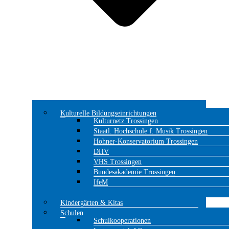
Kulturelle Bildungseinrichtungen
Kulturnetz Trossingen
Staatl. Hochschule f. Musik Trossingen
Hohner-Konservatorium Trossingen
DHV
VHS Trossingen
Bundesakademie Trossingen
IfeM
Kindergärten & Kitas
Schulen
Schulkooperationen