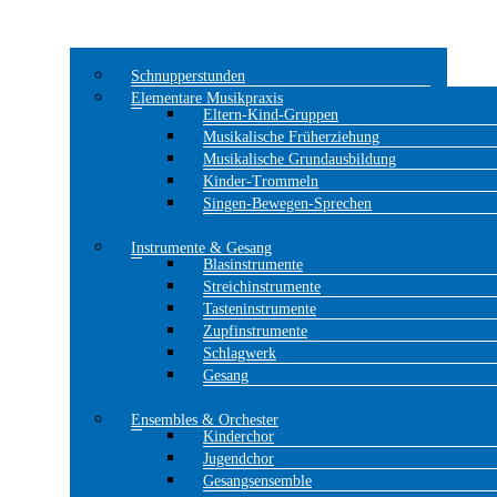
Schnupperstunden
Elementare Musikpraxis
Eltern-Kind-Gruppen
Musikalische Früherziehung
Musikalische Grundausbildung
Kinder-Trommeln
Singen-Bewegen-Sprechen
Instrumente & Gesang
Blasinstrumente
Streichinstrumente
Tasteninstrumente
Zupfinstrumente
Schlagwerk
Gesang
Ensembles & Orchester
Kinderchor
Jugendchor
Gesangsensemble