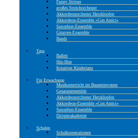
Funny Strings
großes Streichorchester
Akkordeonorchester Herzklopfen
Akkordeon-Ensemble »Con Amici«
Saxophon-Ensemble
Gitarren-Ensemble
Bands
Tanz
Ballett
Hip-Hop
Kreativer Kindertanz
Für Erwachsene
Musikunterricht im Bausteinsystem
Gesangsensemble
Akkordeonorchester Herzklopfen
Akkordeon-Ensemble »Con Amici«
Saxophon-Ensemble
Dirigierakademie
Schulen
Schulkooperationen