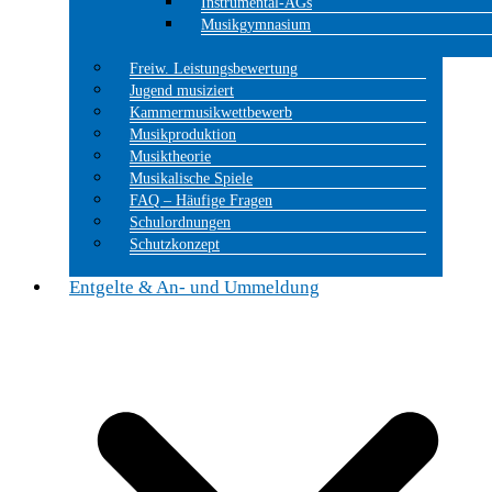
Instrumental-AGs
Musikgymnasium
Freiw. Leistungsbewertung
Jugend musiziert
Kammermusikwettbewerb
Musikproduktion
Musiktheorie
Musikalische Spiele
FAQ – Häufige Fragen
Schulordnungen
Schutzkonzept
Entgelte & An- und Ummeldung