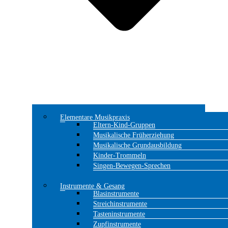
Elementare Musikpraxis
Eltern-Kind-Gruppen
Musikalische Früherziehung
Musikalische Grundausbildung
Kinder-Trommeln
Singen-Bewegen-Sprechen
Instrumente & Gesang
Blasinstrumente
Streichinstrumente
Tasteninstrumente
Zupfinstrumente