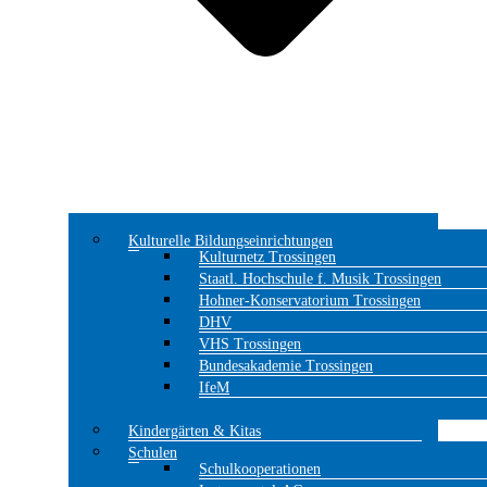
Kulturelle Bildungseinrichtungen
Kulturnetz Trossingen
Staatl. Hochschule f. Musik Trossingen
Hohner-Konservatorium Trossingen
DHV
VHS Trossingen
Bundesakademie Trossingen
IfeM
Kindergärten & Kitas
Schulen
Schulkooperationen