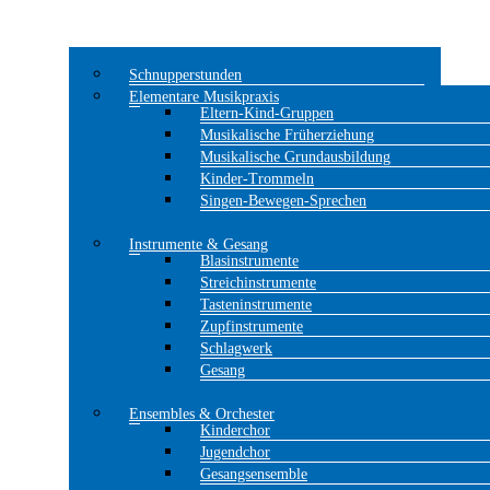
Schnupperstunden
Elementare Musikpraxis
Eltern-Kind-Gruppen
Musikalische Früherziehung
Musikalische Grundausbildung
Kinder-Trommeln
Singen-Bewegen-Sprechen
Instrumente & Gesang
Blasinstrumente
Streichinstrumente
Tasteninstrumente
Zupfinstrumente
Schlagwerk
Gesang
Ensembles & Orchester
Kinderchor
Jugendchor
Gesangsensemble