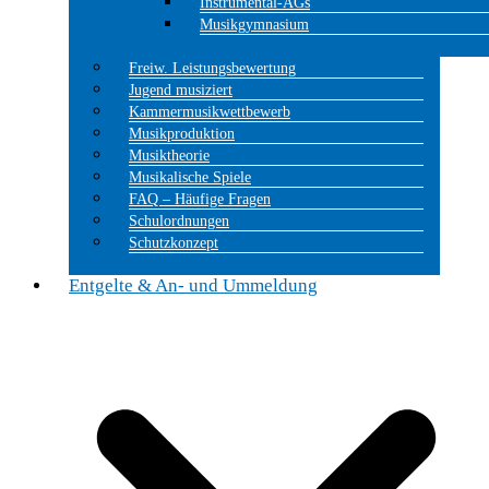
Instrumental-AGs
Musikgymnasium
Freiw. Leistungsbewertung
Jugend musiziert
Kammermusikwettbewerb
Musikproduktion
Musiktheorie
Musikalische Spiele
FAQ – Häufige Fragen
Schulordnungen
Schutzkonzept
Entgelte & An- und Ummeldung