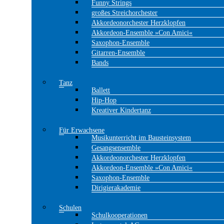
Funny Strings
großes Streichorchester
Akkordeonorchester Herzklopfen
Akkordeon-Ensemble »Con Amici«
Saxophon-Ensemble
Gitarren-Ensemble
Bands
Tanz
Ballett
Hip-Hop
Kreativer Kindertanz
Für Erwachsene
Musikunterricht im Bausteinsystem
Gesangsensemble
Akkordeonorchester Herzklopfen
Akkordeon-Ensemble »Con Amici«
Saxophon-Ensemble
Dirigierakademie
Schulen
Schulkooperationen