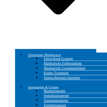
Elementare Musikpraxis
Eltern-Kind-Gruppen
Musikalische Früherziehung
Musikalische Grundausbildung
Kinder-Trommeln
Singen-Bewegen-Sprechen
Instrumente & Gesang
Blasinstrumente
Streichinstrumente
Tasteninstrumente
Zupfinstrumente