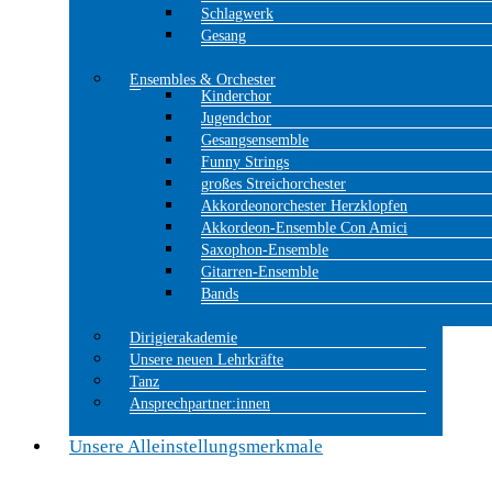
Schlagwerk
Gesang
Ensembles & Orchester
Kinderchor
Jugendchor
Gesangsensemble
Funny Strings
großes Streichorchester
Akkordeonorchester Herzklopfen
Akkordeon-Ensemble Con Amici
Saxophon-Ensemble
Gitarren-Ensemble
Bands
Dirigierakademie
Unsere neuen Lehrkräfte
Tanz
Ansprechpartner:innen
Unsere Alleinstellungsmerkmale