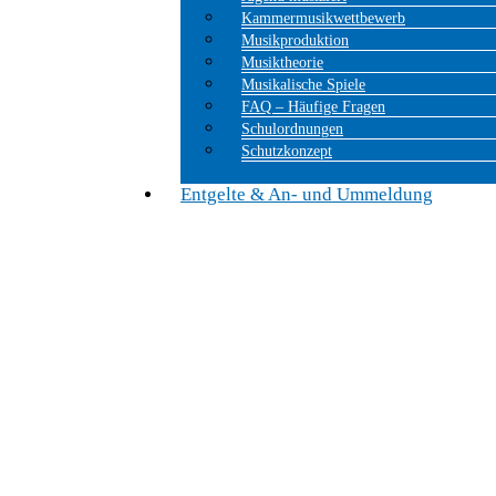
Kammermusikwettbewerb
Musikproduktion
Musiktheorie
Musikalische Spiele
FAQ – Häufige Fragen
Schulordnungen
Schutzkonzept
Entgelte & An- und Ummeldung