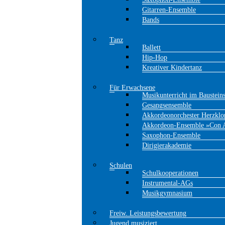
Gitarren-Ensemble
Bands
Tanz
Ballett
Hip-Hop
Kreativer Kindertanz
Für Erwachsene
Musikunterricht im Baustein
Gesangsensemble
Akkordeonorchester Herzklo
Akkordeon-Ensemble »Con 
Saxophon-Ensemble
Dirigierakademie
Schulen
Schulkooperationen
Instrumental-AGs
Musikgymnasium
Freiw. Leistungsbewertung
Jugend musiziert