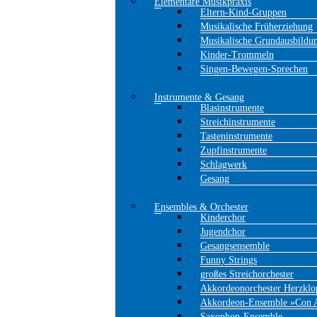
Elementare Musikpraxis
Eltern-Kind-Gruppen
Musikalische Früherziehung
Musikalische Grundausbildu
Kinder-Trommeln
Singen-Bewegen-Sprechen
Instrumente & Gesang
Blasinstrumente
Streichinstrumente
Tasteninstrumente
Zupfinstrumente
Schlagwerk
Gesang
Ensembles & Orchester
Kinderchor
Jugendchor
Gesangsensemble
Funny Strings
großes Streichorchester
Akkordeonorchester Herzklo
Akkordeon-Ensemble »Con 
Saxophon-Ensemble