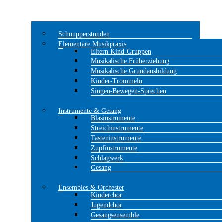
Schnupperstunden
Elementare Musikpraxis
Eltern-Kind-Gruppen
Musikalische Früherziehung
Musikalische Grundausbildung
Kinder-Trommeln
Singen-Bewegen-Sprechen
Instrumente & Gesang
Blasinstrumente
Streichinstrumente
Tasteninstrumente
Zupfinstrumente
Schlagwerk
Gesang
Ensembles & Orchester
Kinderchor
Jugendchor
Gesangsensemble