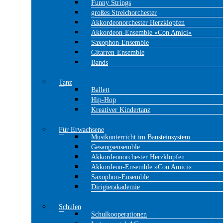
Funny Strings
großes Streichorchester
Akkordeonorchester Herzklopfen
Akkordeon-Ensemble »Con Amici«
Saxophon-Ensemble
Gitarren-Ensemble
Bands
Tanz
Ballett
Hip-Hop
Kreativer Kindertanz
Für Erwachsene
Musikunterricht im Bausteinsystem
Gesangsensemble
Akkordeonorchester Herzklopfen
Akkordeon-Ensemble »Con Amici«
Saxophon-Ensemble
Dirigierakademie
Schulen
Schulkooperationen