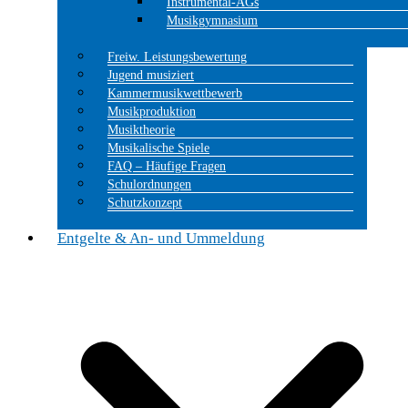
Instrumental-AGs
Musikgymnasium
Freiw. Leistungsbewertung
Jugend musiziert
Kammermusikwettbewerb
Musikproduktion
Musiktheorie
Musikalische Spiele
FAQ – Häufige Fragen
Schulordnungen
Schutzkonzept
Entgelte & An- und Ummeldung