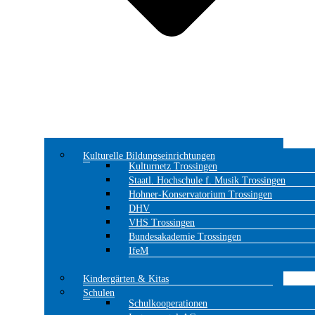
Kulturelle Bildungseinrichtungen
Kulturnetz Trossingen
Staatl. Hochschule f. Musik Trossingen
Hohner-Konservatorium Trossingen
DHV
VHS Trossingen
Bundesakademie Trossingen
IfeM
Kindergärten & Kitas
Schulen
Schulkooperationen