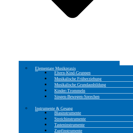
Elementare Musikpraxis
Eltern-Kind-Gruppen
Musikalische Früherziehung
Musikalische Grundausbildung
Kinder-Trommeln
Singen-Bewegen-Sprechen
Instrumente & Gesang
Blasinstrumente
Streichinstrumente
Tasteninstrumente
Zupfinstrumente